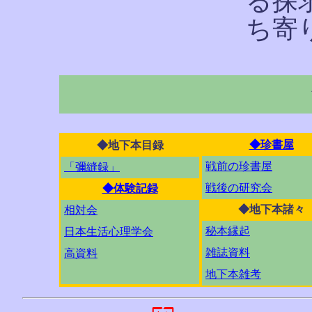
る探
ち寄
◆珍書屋
◆地下本目録
戦前の珍書屋
「彌縫録」
戦後の研究会
◆体験記録
◆地下本諸々
相対会
秘本縁起
日本生活心理学会
雑誌資料
高資料
地下本雑考