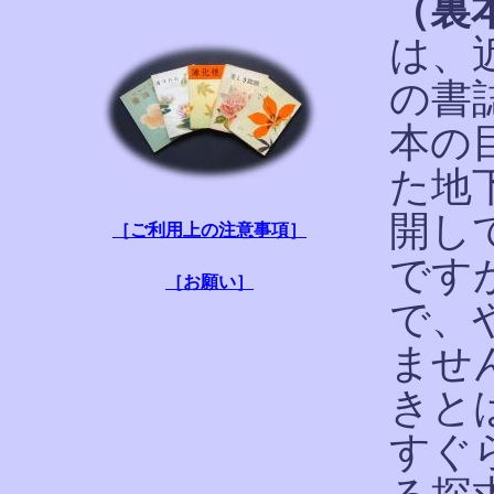
（裏
は、
の書
本の
た地
開し
［ご利用上の注意事項］
です
［お願い］
で、
ませ
きと
すぐ