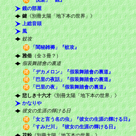
鏡の部屋
鍵
《別冊太陽「地下本の世界」》
上総音頭
風
蚊攻
「閨秘雑褥」『蚊攻』
雅俗
（全３冊？）
假装舞踏會の裏道
「デカメロン」『假装舞踏會の裏道』
「巴里の夜話」『假装舞踏會の裏道』
「巴里の夜」『假装舞踏會の裏道』
悲しき十六才
《別冊太陽「地下本の世界」》
かなりや
彼女の生涯の輝ける日
「女と言う名の虫」『彼女の生涯の輝ける日』
「すみだ川」『彼女の生涯の輝ける日』
花粉
《別冊太陽「地下本の世界」》