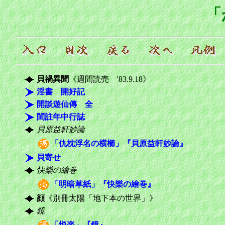
「
貝禍異聞
《週間読売 '83.9.18》
淫書 開好記
開談遊仙傳 全
閨註年中行誌
貝原益軒妙論
「仇枕浮名の横櫛」『貝原益軒妙論』
貝寄せ
快樂の繪巻
「明暗草紙」『快樂の繪巻』
顔
《別冊太陽「地下本の世界」》
鏡
「悦楽」『鏡』