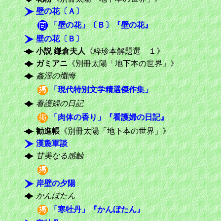
壁の花〔Ａ〕
「壁の花」〔Ｂ〕『壁の花』
壁の花〔Ｂ〕
小説 鎌倉夫人
《粋珍本解題選 １》
ガミアニ
《別冊太陽「地下本の世界」》
姦淫の懺悔
「現代特別文学精選傑作集」
看護婦の日記
「肉体の香り」『看護婦の日記』
勧進帳
《別冊太陽「地下本の世界」》
漢麁軍談
甘美なる感触
岸壁の夕陽
かんぼたん
「寒牡丹」『かんぼたん』