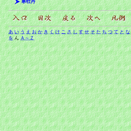
寒牡丹
あ
い
う
え
お
か
き
く
け
こ
さ
し
す
せ
そ
た
ち
つ
て
と
な
を
ん
Ａ～Ｚ