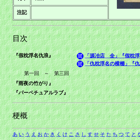
注記
目次
『假枕浮名仇浪』
「源冶店 全」『假枕浮
「仇枕浮名の横櫛」『仇
第一回 ～ 第三回
『雨夜の竹がり』
『パーペチュアルラブ』
梗概
あ
い
う
え
お
か
き
く
け
こ
さ
し
す
せ
そ
た
ち
つ
て
と