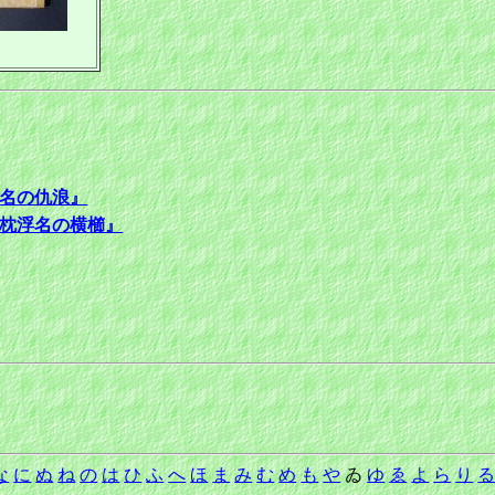
名の仇浪』
枕浮名の横櫛』
な
に
ぬ
ね
の
は
ひ
ふ
へ
ほ
ま
み
む
め
も
や
ゐ
ゆ
ゑ
よ
ら
り