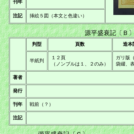
刊年
注記
挿絵５図（本文と色違い）
源平盛衰記〔Ｂ
判型
頁数
造本
１２頁
ガリ版
半紙判
（ノンブルは１、２のみ）
袋綴、
著者
発行
刊年
戦前（？）
注記