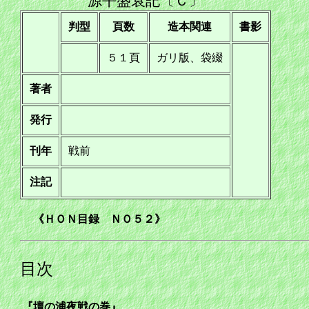
源平盛衰記〔Ｃ〕
判型
頁数
造本関連
書影
５１頁
ガリ版、袋綴
著者
発行
刊年
戦前
注記
《ＨＯＮ目録 ＮＯ５２》
目次
『壇の浦夜戦の巻』