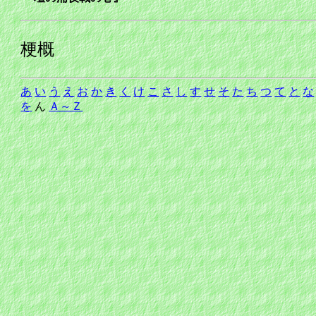
梗概
あ
い
う
え
お
か
き
く
け
こ
さ
し
す
せ
そ
た
ち
つ
て
と
な
を
ん
Ａ～Ｚ