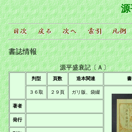
源
書誌情報
源平盛衰記〔Ａ〕
判型
頁数
造本関連
書
３６取
２９頁
ガリ版、袋綴
著者
発行