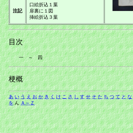
口絵折込１葉
注記
扉裏に１図
挿絵折込３葉
目次
一 ～ 四
梗概
あ
い
う
え
お
か
き
く
け
こ
さ
し
す
せ
そ
た
ち
つ
て
と
な
を
ん
Ａ～Ｚ