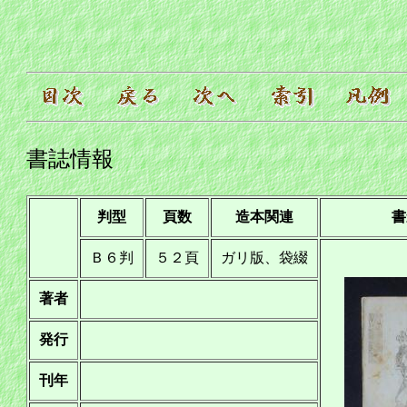
書誌情報
判型
頁数
造本関連
書
Ｂ６判
５２頁
ガリ版、袋綴
著者
発行
刊年