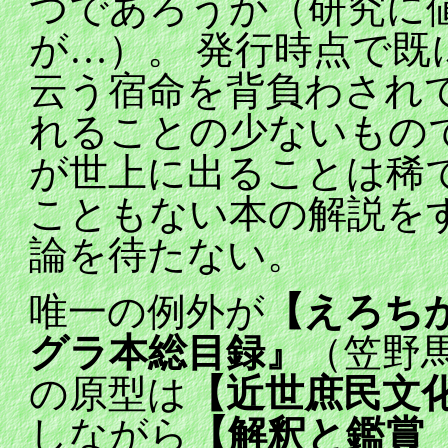
つであろうか（研究に
が…）。 発行時点で
云う宿命を背負わされ
れることの少ないもの
が世上に出ることは稀
こともない本の解説を
論を待たない。
唯一の例外が
【えろち
グラ本総目録』
（笠野
の原型は
【近世庶民文
しながら
【解釈と鑑賞