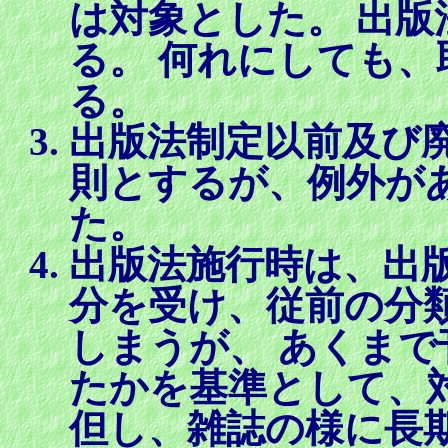
は対象とした。 出
る。 何れにしても
る。
出版法制定以前及び
則とするが、例外が
た。
出版法施行時は、出
分を受け、従前の分
しまうが、 あくま
たかを基準として、
但し、雑誌の様に長