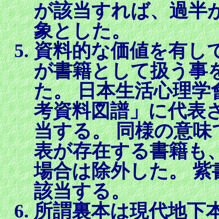
が該当すれば、過半
象とした。
資料的な価値を有し
が書籍として扱う事
た。 日本生活心理学
考資料図譜」
に代表
当する。 同様の意
表が存在する書籍も
場合は除外した。 
該当する。
所謂裏本は現代地下