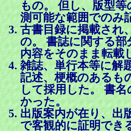
もの。 但し、版型
測可能な範囲でのみ
古書目録に掲載され
の。 書誌に関する
内容をそのまま転載
雑誌、単行本等に解
記述、梗概のあるも
して採用した。 書
かった。
出版案内が在り、出
で客観的に証明でき