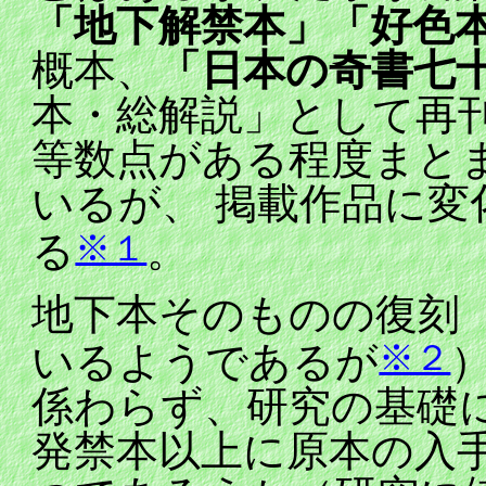
「地下解禁本」
「好色
概本、
「日本の奇書七
本・総解説」として再
等数点がある程度まと
いるが、 掲載作品に
※１
る
。
地下本そのものの復刻
※２
いるようであるが
係わらず、研究の基礎
発禁本以上に原本の入