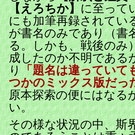
【えろちか】
に至って
にも加筆再録されてい
が書名のみであり（書
る。しかも、戦後のみ
成したのか不明である
り
「題名は違っていて
つかのミックス版だっ
原本探索の便にはなる
い。
その様な状況の中、斯