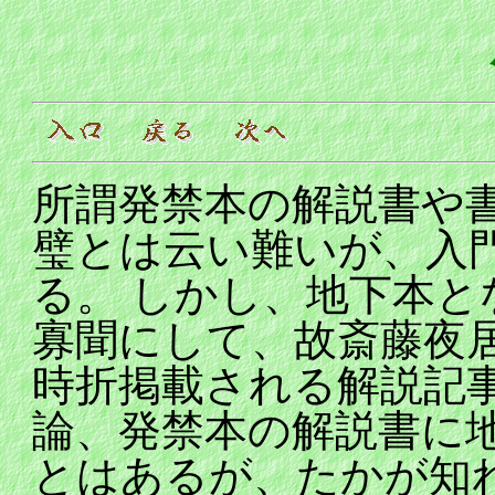
所謂発禁本の解説書や
璧とは云い難いが、入
る。 しかし、地下本
寡聞にして、故斎藤夜
時折掲載される解説記
論、発禁本の解説書に
とはあるが、たかが知