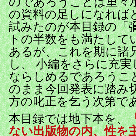
のであろうことは重々
の資料の足しになれば
試みたのが本目録の「
トの半数をも満たして
あるが、これを期に諸
し、 小編をさらに充
ならしめるであろうこ
のまま今回発表に踏み
方の叱正を乞う次第で
本目録では地下本を、
ない出版物の内、性を