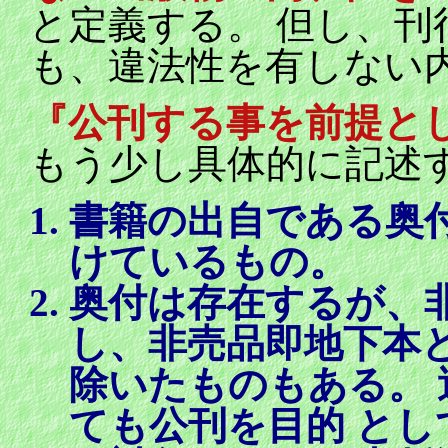
と定義する。 但し、
も、違法性を有しない
『公刊する事を前提と
もう少し具体的に記述
書籍の出自である奥
けているもの。
奥付は存在するが、
し、非売品即地下本
除いたものもある。
ても公刊を目的 と