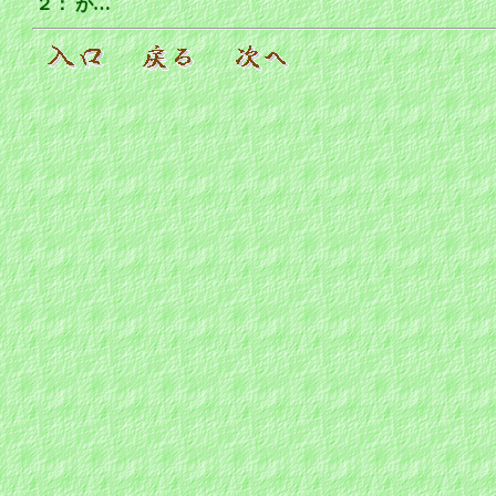
２：
が…