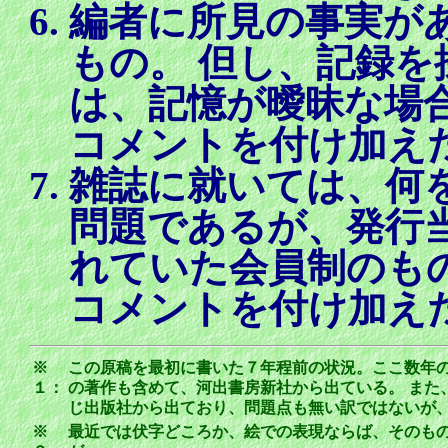
編者に所見の事実が
もの。 但し、記録
は、記憶が曖昧な場
コメントを付け加え
雑誌に就いては、何
問題であるが、発行
れていた会員制のも
コメントを付け加え
※
この原稿を最初に書いた７年程前の状況。ここ数年
１：
の著作も含めて、河出書房新社から出ている。 また
じ出版社から出ており、問題点も無い訳ではないが
※
最近では伏字どころか、絵での表現ならば、そのも