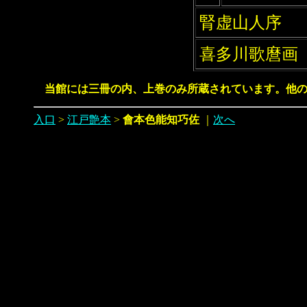
腎虚山人序
喜多川歌麿画
当館には三冊の内、
上巻
のみ所蔵されています。他
入口
>
江戸艶本
>
會本色能知巧佐
｜
次へ