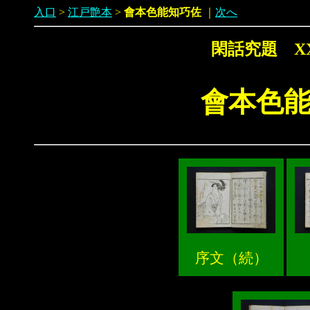
入口
>
江戸艶本
>
會本色能知巧佐
｜
次へ
閑話究題 X
會本色
序文（続）