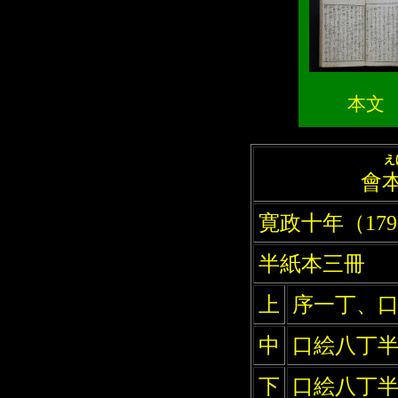
本文
え
會
寛政十年（179
半紙本三冊
上
序一丁、
中
口絵八丁
下
口絵八丁